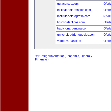
guiacursos.com
Ofert
institutodeformacion.com
Ofert
institutodefotografia.com
$550
librosdidacticos.com
Ofert
tradicionargentina.com
Ofert
universidaddenegocios.com
Ofert
videoayudas.com
Ofert
<< Categoria Anterior (Economia, Dinero y
Finanzas)