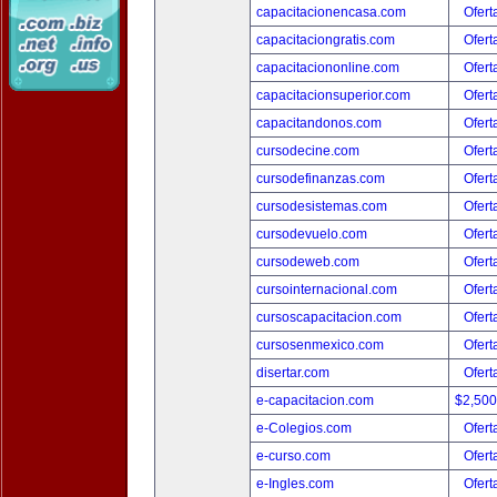
capacitacionencasa.com
Ofert
capacitaciongratis.com
Ofert
capacitaciononline.com
Ofert
capacitacionsuperior.com
Ofert
capacitandonos.com
Ofert
cursodecine.com
Ofert
cursodefinanzas.com
Ofert
cursodesistemas.com
Ofert
cursodevuelo.com
Ofert
cursodeweb.com
Ofert
cursointernacional.com
Ofert
cursoscapacitacion.com
Ofert
cursosenmexico.com
Ofert
disertar.com
Ofert
e-capacitacion.com
$2,50
e-Colegios.com
Ofert
e-curso.com
Ofert
e-Ingles.com
Ofert