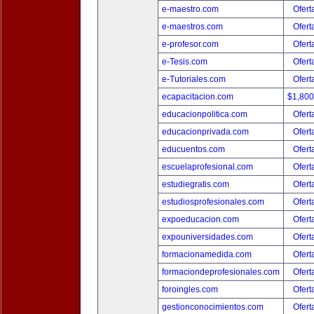
e-maestro.com
Ofert
e-maestros.com
Ofert
e-profesor.com
Ofert
e-Tesis.com
Ofert
e-Tutoriales.com
Ofert
ecapacitacion.com
$1,80
educacionpolitica.com
Ofert
educacionprivada.com
Ofert
educuentos.com
Ofert
escuelaprofesional.com
Ofert
estudiegratis.com
Ofert
estudiosprofesionales.com
Ofert
expoeducacion.com
Ofert
expouniversidades.com
Ofert
formacionamedida.com
Ofert
formaciondeprofesionales.com
Ofert
foroingles.com
Ofert
gestionconocimientos.com
Ofert