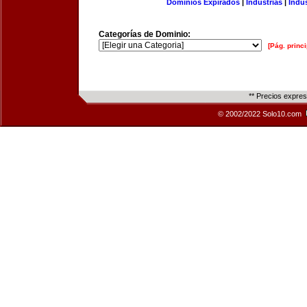
Dominios Expirados
|
Industrias
|
Indu
Categorías de Dominio:
[Pág. princi
** Precios expre
© 2002/2022 Solo10.com