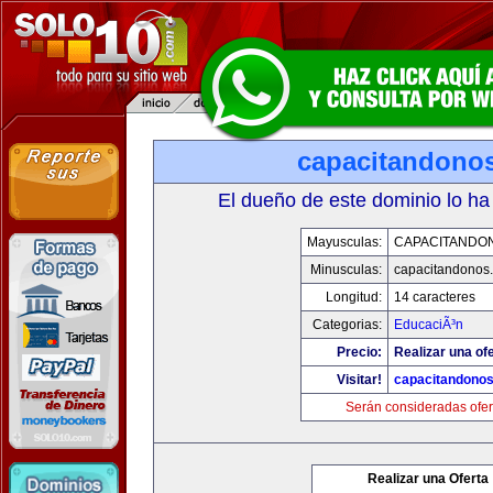
capacitandono
El dueño de este dominio lo ha
Mayusculas:
CAPACITANDO
Minusculas:
capacitandonos
Longitud:
14 caracteres
Categorias:
EducaciÃ³n
Precio:
Realizar una ofe
Visitar!
capacitandono
Serán consideradas ofer
Realizar una Oferta