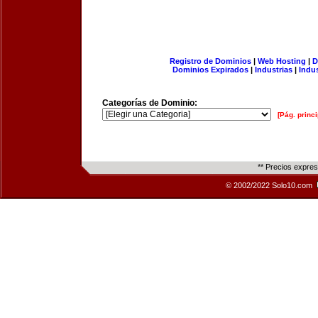
Registro de Dominios
|
Web Hosting
|
D
Dominios Expirados
|
Industrias
|
Indu
Categorías de Dominio:
[Pág. princi
** Precios expre
© 2002/2022 Solo10.com