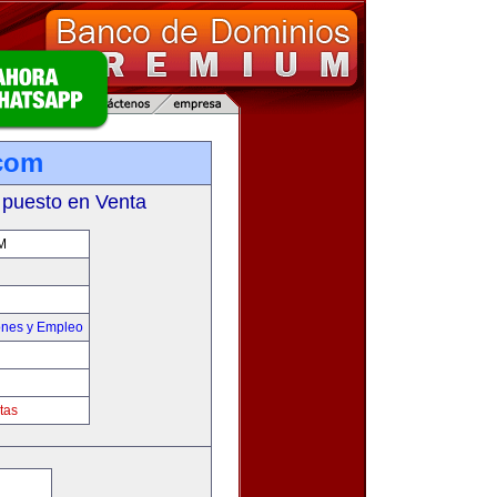
com
 puesto en Venta
M
ones y Empleo
tas