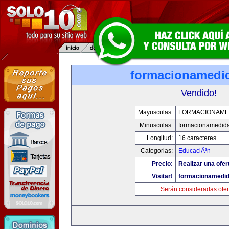
formacionamedi
Vendido!
Mayusculas:
FORMACIONAME
Minusculas:
formacionamedid
Longitud:
16 caracteres
Categorias:
EducaciÃ³n
Precio:
Realizar una ofer
Visitar!
formacionamedi
Serán consideradas ofer