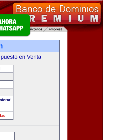
m
 puesto en Venta
M
oferta!
tas