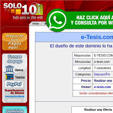
e-Tesis.co
El dueño de este dominio lo ha
Mayusculas:
E-TESIS.CO
Minusculas:
e-tesis.com
Longitud:
7 caracteres
Categorias:
EducaciÃ³n
Precio:
Realizar una 
Visitar!
e-tesis.com
Serán consideradas ofer
Realizar una Oferta