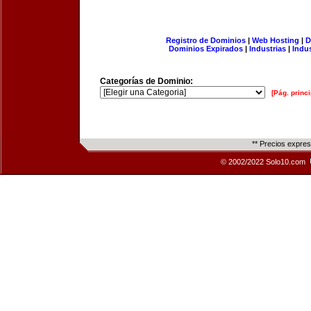
Registro de Dominios
|
Web Hosting
|
D
Dominios Expirados
|
Industrias
|
Indu
Categorías de Dominio:
[Pág. princi
** Precios expre
© 2002/2022 Solo10.com