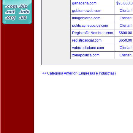
ganaderia.com
$95,000.
gobiernoweb.com
Ofertar!
infogobierno.com
Ofertar!
politicaynegocios.com
Ofertar!
RegistroDeNombres.com
$600.00
registrosocial.com
$650.00
votociudadano.com
Ofertar!
zonapolitica.com
Ofertar!
<< Categoria Anterior (Empresas e Industrias)