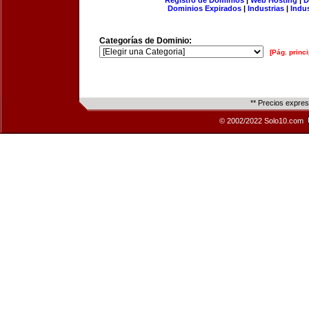
Registro de Dominios
|
Web Hosting
|
D
Dominios Expirados
|
Industrias
|
Indu
Categorías de Dominio:
[Pág. princi
** Precios expre
© 2002/2022 Solo10.com