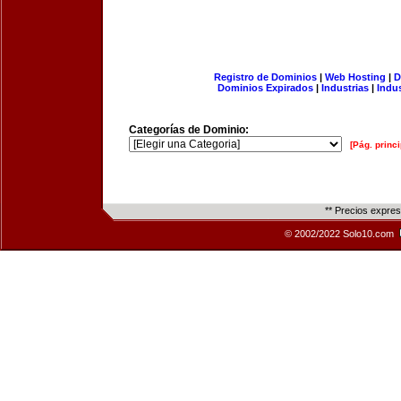
Registro de Dominios
|
Web Hosting
|
D
Dominios Expirados
|
Industrias
|
Indu
Categorías de Dominio:
[Pág. princi
** Precios expre
© 2002/2022 Solo10.com