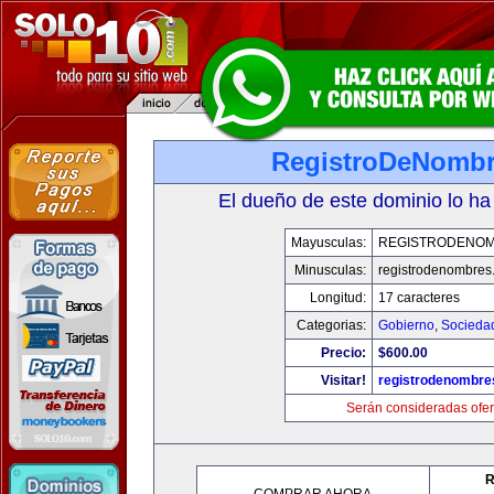
RegistroDeNomb
El dueño de este dominio lo ha
Mayusculas:
REGISTRODENO
Minusculas:
registrodenombres
Longitud:
17 caracteres
Categorias:
Gobierno
,
Socieda
Precio:
$600.00
Visitar!
registrodenombr
Serán consideradas ofer
R