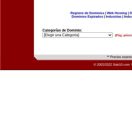
Registro de Dominios
|
Web Hosting
|
D
Dominios Expirados
|
Industrias
|
Indu
Categorías de Dominio:
[Pág. princi
** Precios expre
© 2002/2022 Solo10.com