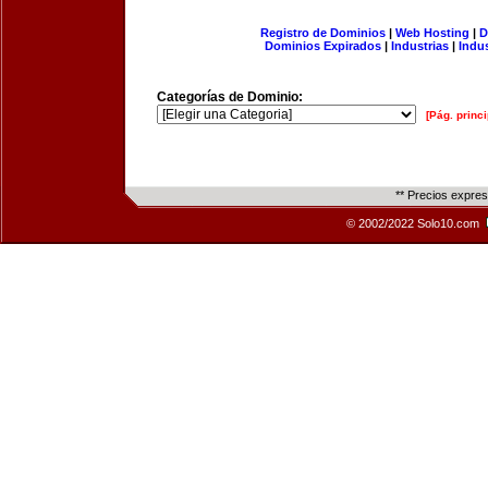
Registro de Dominios
|
Web Hosting
|
D
Dominios Expirados
|
Industrias
|
Indu
Categorías de Dominio:
[Pág. princi
** Precios expre
© 2002/2022 Solo10.com