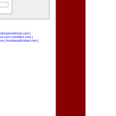
oticiasendirecto.com
|
ica.com
|
minilibro.com
|
com
|
forodepublicidad.com
|