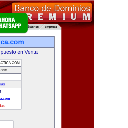
ica.com
 puesto en Venta
CTICA.COM
a.com
cias
!
ca.com
tas