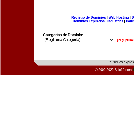
Registro de Dominios
|
Web Hosting
|
D
Dominios Expirados
|
Industrias
|
Indu
Categorías de Dominio:
[Pág. princi
** Precios expre
© 2002/2022 Solo10.com