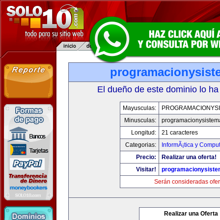
programacionysis
El dueño de este dominio lo ha
Mayusculas:
PROGRAMACIONYS
Minusculas:
programacionysistem
Longitud:
21 caracteres
Categorias:
InformÃ¡tica y Compu
Precio:
Realizar una oferta!
Visitar!
programacionysist
Serán consideradas ofer
Realizar una Oferta