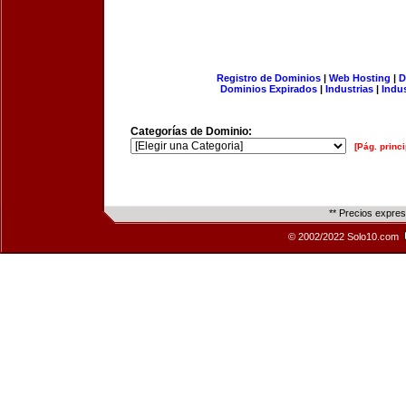
Registro de Dominios
|
Web Hosting
|
D
Dominios Expirados
|
Industrias
|
Indu
Categorías de Dominio:
[Pág. princi
** Precios expre
© 2002/2022 Solo10.com