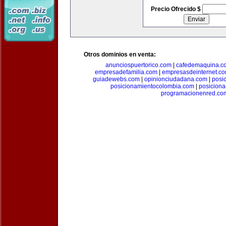
Precio Ofrecido $
Otros dominios en venta:
anunciospuertorico.com
|
cafedemaquina.c
empresadefamilia.com
|
empresasdeinternet.c
guiadewebs.com
|
opinionciudadana.com
|
posi
posicionamientocolombia.com
|
posicion
programacionenred.co