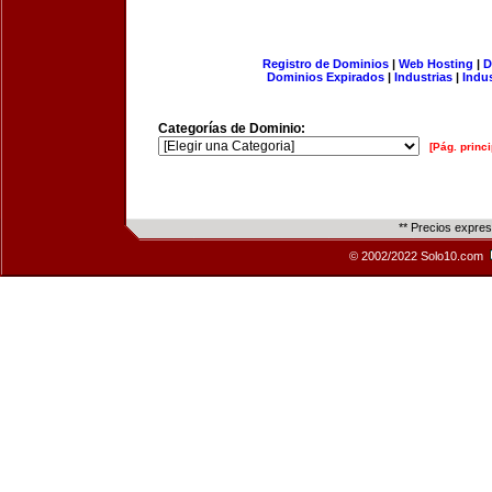
Registro de Dominios
|
Web Hosting
|
D
Dominios Expirados
|
Industrias
|
Indu
Categorías de Dominio:
[Pág. princi
** Precios expre
© 2002/2022 Solo10.com