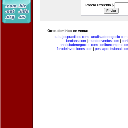
Precio Ofrecido $
Otros dominios en venta:
trabajospracticos.com
|
analistadenegocio.com
forofans.com
|
mundoeventos.com
|
por
analistadenegocios.com
|
onlinecompra.co
forodeinversiones.com
|
pescaprofesional.co