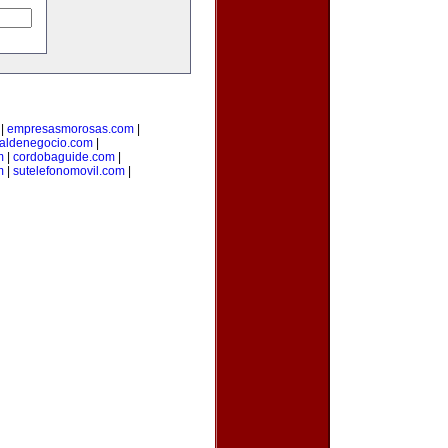
|
empresasmorosas.com
|
taldenegocio.com
|
m
|
cordobaguide.com
|
m
|
sutelefonomovil.com
|