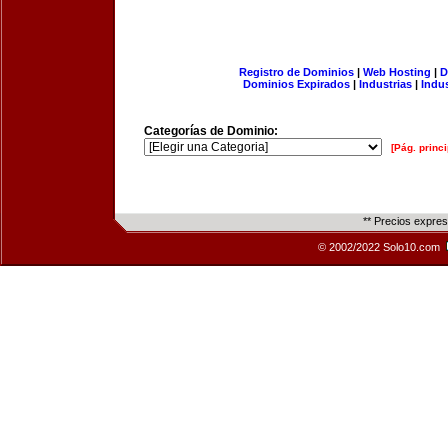
Registro de Dominios
|
Web Hosting
|
D
Dominios Expirados
|
Industrias
|
Indu
Categorías de Dominio:
[Pág. princi
** Precios expre
© 2002/2022 Solo10.com