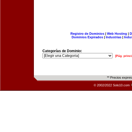
Registro de Dominios
|
Web Hosting
|
D
Dominios Expirados
|
Industrias
|
Indu
Categorías de Dominio:
[Pág. princi
** Precios expre
© 2002/2022 Solo10.com