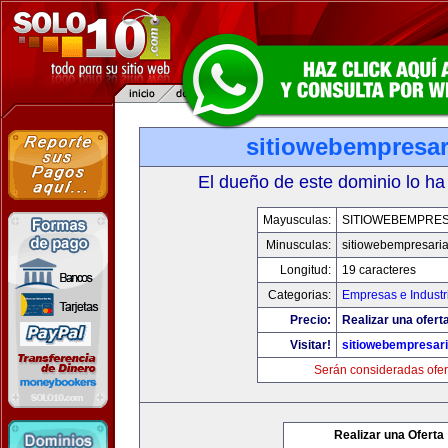
sitiowebempresar
El dueño de este dominio lo ha
Mayusculas:
SITIOWEBEMPRES
Minusculas:
sitiowebempresaria
Longitud:
19 caracteres
Categorias:
Empresas e Industr
Precio:
Realizar una oferta
Visitar!
sitiowebempresari
Serán consideradas ofer
Realizar una Oferta