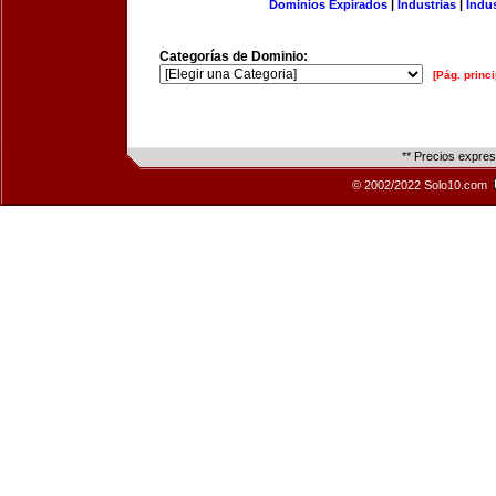
Dominios Expirados
|
Industrias
|
Indu
Categorías de Dominio:
[Pág. princi
** Precios expre
© 2002/2022 Solo10.com