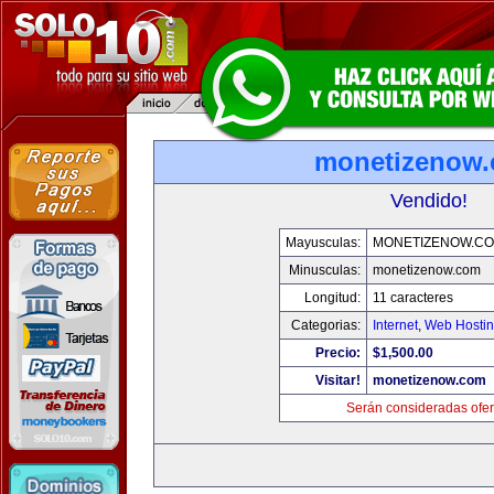
monetizenow
Vendido!
Mayusculas:
MONETIZENOW.C
Minusculas:
monetizenow.com
Longitud:
11 caracteres
Categorias:
Internet
,
Web Hostin
Precio:
$1,500.00
Visitar!
monetizenow.com
Serán consideradas ofer