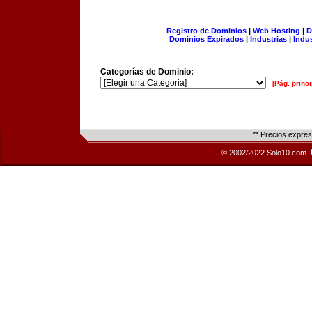
Registro de Dominios
|
Web Hosting
|
D
Dominios Expirados
|
Industrias
|
Indu
Categorías de Dominio:
[Pág. princi
** Precios expre
© 2002/2022 Solo10.com