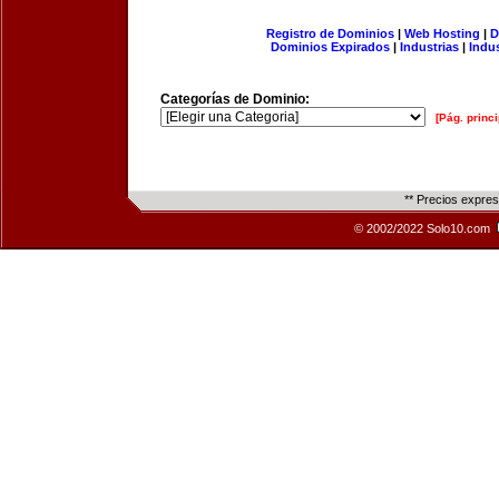
Registro de Dominios
|
Web Hosting
|
D
Dominios Expirados
|
Industrias
|
Indu
Categorías de Dominio:
[Pág. princi
** Precios expre
© 2002/2022 Solo10.com