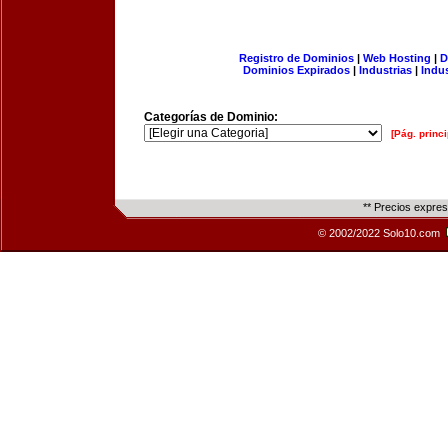
Registro de Dominios
|
Web Hosting
|
D
Dominios Expirados
|
Industrias
|
Indu
Categorías de Dominio:
[Pág. princi
** Precios expre
© 2002/2022 Solo10.com