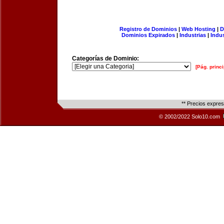
Registro de Dominios
|
Web Hosting
|
D
Dominios Expirados
|
Industrias
|
Indu
Categorías de Dominio:
[Pág. princi
** Precios expre
© 2002/2022 Solo10.com