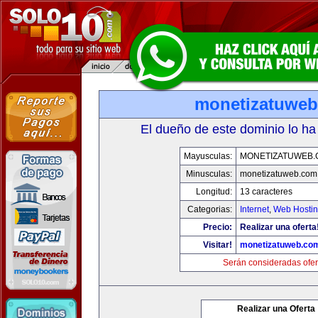
monetizatuwe
El dueño de este dominio lo ha
Mayusculas:
MONETIZATUWEB
Minusculas:
monetizatuweb.com
Longitud:
13 caracteres
Categorias:
Internet
,
Web Hostin
Precio:
Realizar una oferta
Visitar!
monetizatuweb.co
Serán consideradas ofer
Realizar una Oferta