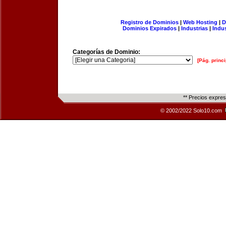
Registro de Dominios
|
Web Hosting
|
D
Dominios Expirados
|
Industrias
|
Indu
Categorías de Dominio:
[Pág. princi
** Precios expre
© 2002/2022 Solo10.com