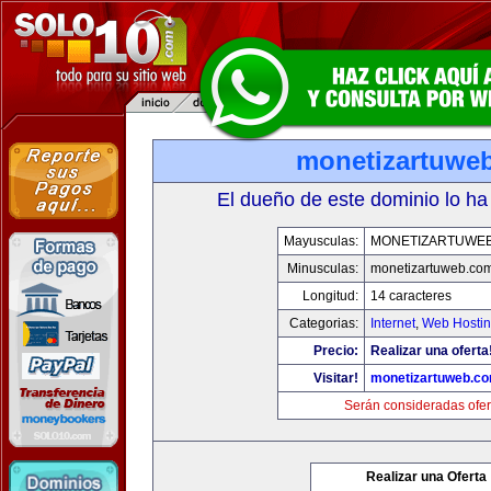
monetizartuwe
El dueño de este dominio lo ha
Mayusculas:
MONETIZARTUWE
Minusculas:
monetizartuweb.co
Longitud:
14 caracteres
Categorias:
Internet
,
Web Hostin
Precio:
Realizar una oferta
Visitar!
monetizartuweb.c
Serán consideradas ofer
Realizar una Oferta