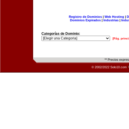
Registro de Dominios
|
Web Hosting
|
D
Dominios Expirados
|
Industrias
|
Indu
Categorías de Dominio:
[Pág. princi
** Precios expre
© 2002/2022 Solo10.com