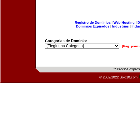
Registro de Dominios
|
Web Hosting
|
D
Dominios Expirados
|
Industrias
|
Indu
Categorías de Dominio:
[Pág. princi
** Precios expre
© 2002/2022 Solo10.com